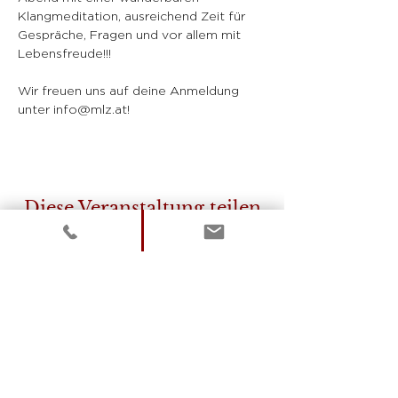
Klangmeditation, ausreichend Zeit für 
Gespräche, Fragen und vor allem mit 
Lebensfreude!!!
Wir freuen uns auf deine Anmeldung 
unter info@mlz.at!
Diese Veranstaltung teilen
Über uns
Das Mentale Lichtzentrum hat es
sich zum Ziel gesetzt, energetisch-