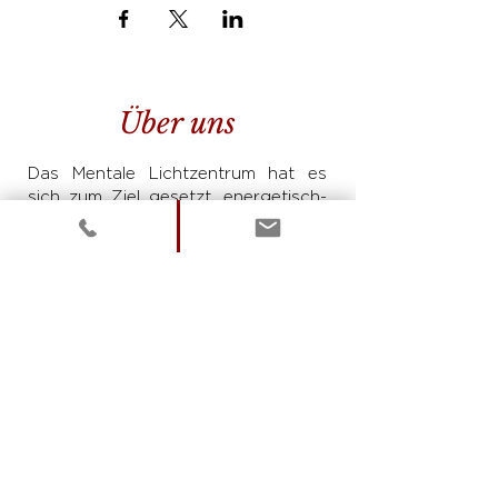
Über uns
Das Mentale Lichtzentrum hat es
sich zum Ziel gesetzt, energetisch-
spirituelle Methoden einer breiten
Zielgruppe zugänglich zu machen.
Wir sind ganzheitliche
schamanische Hilfesteller und
wollen dieses Wissen mit
Lebensfreude weitergeben und
allen helfen, die bereit sind für ihr
Glück etwas zu TUN.
© Copyright 2022 MLZ Consulting OG
|
Impressum
|
Datenschutz