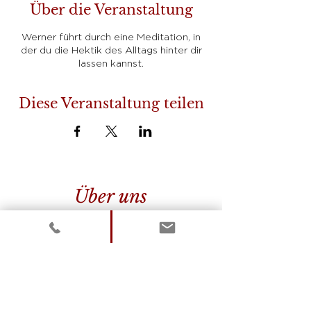
Über die Veranstaltung
Werner führt durch eine Meditation, in
der du die Hektik des Alltags hinter dir
lassen kannst.
Diese Veranstaltung teilen
Über uns
Das Mentale Lichtzentrum hat es
sich zum Ziel gesetzt, energetisch-
spirituelle Methoden einer breiten
Zielgruppe zugänglich zu machen.
Wir sind ganzheitliche
schamanische Hilfesteller und