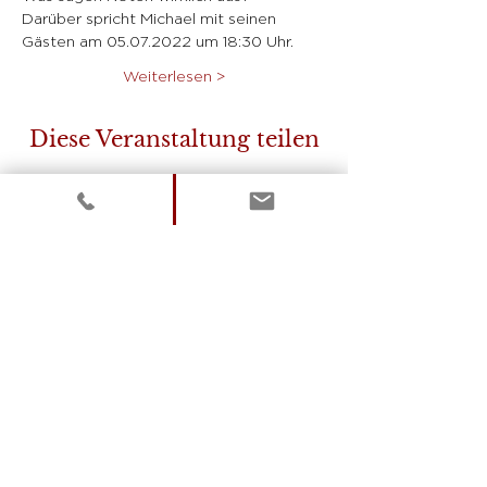
Darüber spricht Michael mit seinen 
Gästen am 05.07.2022 um 18:30 Uhr.
Weiterlesen >
Diese Veranstaltung teilen
Über uns
Das Mentale Lichtzentrum hat es
sich zum Ziel gesetzt, energetisch-
spirituelle Methoden einer breiten
Zielgruppe zugänglich zu machen.
Wir sind ganzheitliche
schamanische Hilfesteller und
wollen dieses Wissen mit