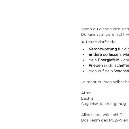
Wenn du diese Karte ziehs
Du kannst andere nicht v
💫 Heute darfst du:
Verantwortung 
für di
andere so lassen, wie
dein 
Energiefeld 
klär
Frieden 
in dir 
schaffe
dich auf dein 
Wachstu
Je mehr du dich selbst he
Atme.
Lächle.
Sag leise: Ich bin genug 
Alles Liebe wünscht Dir
Das Team des MLZ-Wien