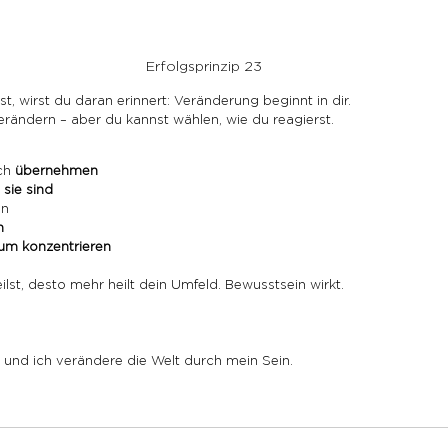
Erfolgsprinzip 23
t, wirst du daran erinnert: Veränderung beginnt in dir.
erändern – aber du kannst wählen, wie du reagierst.
ch 
übernehmen
 sie sind
en
n
m konzentrieren
ilst, desto mehr heilt dein Umfeld. Bewusstsein wirkt.
– und ich verändere die Welt durch mein Sein.