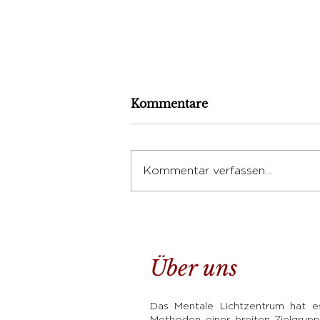
Kommentare
Kommentar verfassen...
Das Resonanzgesetz – Du
ziehst an, was du bist
Über uns
Das Mentale Lichtzentrum hat es 
Methoden einer breiten Zielgrupp