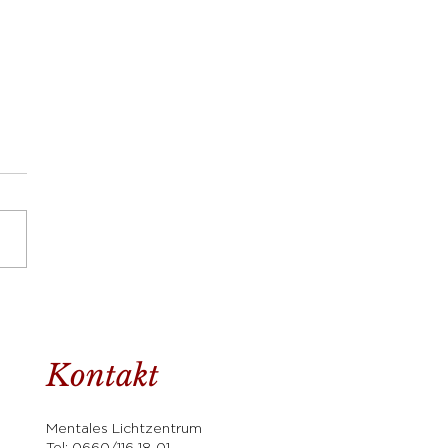
schauen - warum
ffe ich es nicht
Kontakt
Mentales Lichtzentrum
Tel:
0660/116 18 01