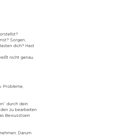
orstellst?
mst? Sorgen, 
lasten dich? Hast 
eißt nicht genau, 
. Probleme, 
en“ durch dein 
aden zu bearbeiten 
as Bewusstsein 
u nehmen. Darum 