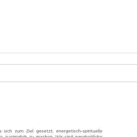
Dankbarkeit – eine Kraft,
Hin
die transformiert
scha
sich zum Ziel gesetzt, energetisch-spirituelle
e zugänglich zu machen. Wir sind ganzheitliche