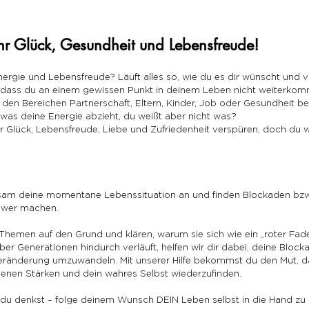
r Glück, Gesundheit und Lebensfreude!
 Energie und Lebensfreude? Läuft alles so, wie du es dir wünscht und v
, dass du an einem gewissen Punkt in deinem Leben nicht weiterkom
den Bereichen Partnerschaft, Eltern, Kinder, Job oder Gesundheit be
twas deine Energie abzieht, du weißt aber nicht was?
 Glück, Lebensfreude, Liebe und Zufriedenheit verspüren, doch du w
am deine momentane Lebenssituation an und finden Blockaden bzw
hwer machen.
 Themen auf den Grund und klären, warum sie sich wie ein „roter Fad
ber Generationen hindurch verläuft, helfen wir dir dabei, deine Block
 Veränderung umzuwandeln. Mit unserer Hilfe bekommst du den Mut, d
genen Stärken und dein wahres Selbst wiederzufinden.
als du denkst – folge deinem Wunsch DEIN Leben selbst in die Hand z