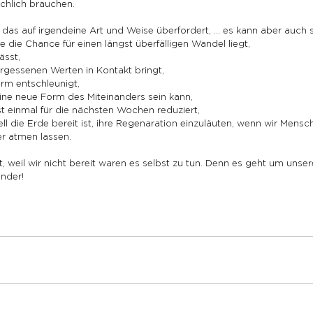
ächlich brauchen.
 das auf irgendeine Art und Weise überfordert, … es kann aber auch s
se die Chance für einen längst überfälligen Wandel liegt,
ässt,
ergessenen Werten in Kontakt bringt,
orm entschleunigt,
eine neue Form des Miteinanders sein kann,
t einmal für die nächsten Wochen reduziert,
ell die Erde bereit ist, ihre Regenaration einzuläuten, wenn wir Mensc
r atmen lassen.
 weil wir nicht bereit waren es selbst zu tun. Denn es geht um unser
inder!