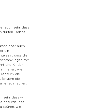
ber auch sein, dass 
 dürfen. Delfine 
 kann aber auch 
er ein 
te sein, dass die 
nschränkungen mit 
nt und Kinder in 
Himmel an, wie 
en für viele 
t langem die 
samer zu machen. 
 sein, dass wir 
ne absurde Idee 
u spüren, wie 