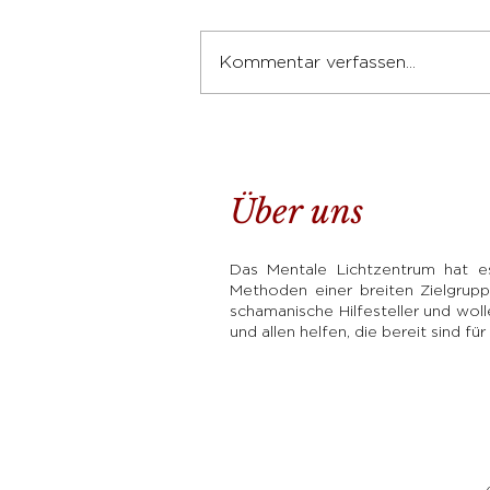
Kommentar verfassen...
Das Resonanzgesetz – Du
ziehst an, was du bist
Über uns
Das Mentale Lichtzentrum hat es 
Methoden einer breiten Zielgrupp
schamanische Hilfesteller und wo
und allen helfen, die bereit sind fü