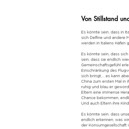
Von Stillstand u
Es könnte sein, dass in It
sich Delfine und andere 
werden in Italiens Häfen
Es könnte sein, dass sic
sein, dass sie endlich wi
Gemeinschaftsgefühl erleb
Einschränkung des Flugve
sich bringt,… es kann abe
China zum ersten Mal in 
ruhig und blau er geworde
Eltern eine immense Hera
Chance bekommen, endlic
Und auch Eltern ihre Kin
Es könnte sein, dass uns
endlich erkennen, was wi
der Konsumgesellschaft i