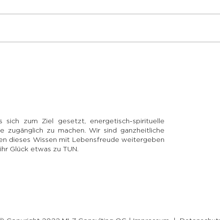
Dankbarkeit – eine Kraft,
Hin
die transformiert
scha
sich zum Ziel gesetzt, energetisch-spirituelle
e zugänglich zu machen. Wir sind ganzheitliche
llen dieses Wissen mit Lebensfreude weitergeben
r ihr Glück etwas zu TUN.