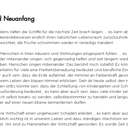
nd Neuanfang
aliens Häfen die Schiffe für die nächste Zeit brach liegen, … es kann a
Meereslebewesen endlich ihren natürlichen Lebensraum zurückzuholen
 gesichtet, die Fische schwimmen wieder in Venedigs Kanälen!
h Menschen in ihren Häusern und Wohnungen eingesperrt fühlen, … es
eder miteinander singen, sich gegenseitig helfen und seit langem wied
en. Menschen singen miteinander. Das berührt mich zutiefst! Es könn
rkehrs für viele eine Freiheitsberaubung bedeutet und berufliche Ei
r auch sein, dass die Erde aufatmet, der Himmel an Farbenkraft gewin
ihrem Leben den blauen Himmel erblicken. Sieh dir heute selbst den 
n ist!Es könnte sein, dass die Schließung von Kindergärten und Schul
usforderung bedeutet,…es kann aber auch sein, dass viele Kinder sei
h selbst kreativ zu werden, selbstbestimmter zu handeln und lang
der auf einer neuen Ebene kennenlernen dürfen.
ere Wirtschaft einen ungeheuren Schaden erleidet,… es kann aber auch
rklich wichtig ist in unserem Leben und dass ständiges Wachstum ei
st. Wir sind zu Marionetten der Wirtschaft geworden. Es wurde Zeit z