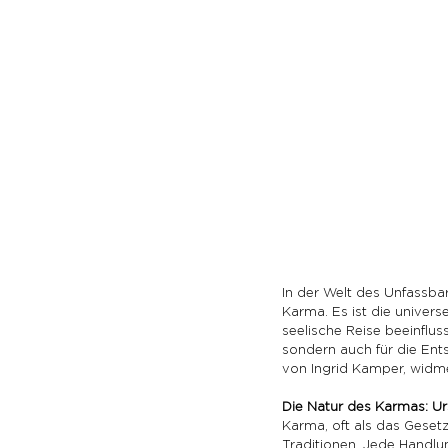
In der Welt des Unfassba
Karma. Es ist die univer
seelische Reise beeinfluss
sondern auch für die Ent
von Ingrid Kamper, widme
Die Natur des Karmas: U
Karma, oft als das Gesetz
Traditionen. Jede Handlu