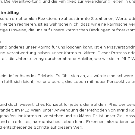
. Die Verantwortung und die Fähigkeit zur Veränderung liegen in u
im Alltag
unseren emotionalen Reaktionen auf bestimmte Situationen, Worte ode
Herzen reagieren, ist es wahrscheinlich, dass wir eine karmische Ve
tige Hinweise, die uns auf unsere karmischen Bindungen aufmerksa
a
and anderes unser Karma für uns löschen kann, ist ein Missverständni
 und Verantwortung haben, unser Karma zu klären. Dieser Prozess erfo
 oft die Unterstützung durch erfahrene Anleiter, wie wir sie im MLZ W
in tief erlösendes Erlebnis. Es fühlt sich an, als würde eine schwere
ühlt sich leicht, frei und bereit, das Leben mit neuer Perspektive u
und doch wesentliches Konzept für jeden, der auf dem Pfad der per
 wandelt. Im MLZ Wien, unter Anwendung der Methoden von Ingrid Ka
eholfen, ihr Karma zu verstehen und zu klären. Es ist unser Ziel, das
 und ein erfülltes, harmonisches Leben führt. Erkennen, akzeptieren un
d entscheidende Schritte auf diesem Weg.