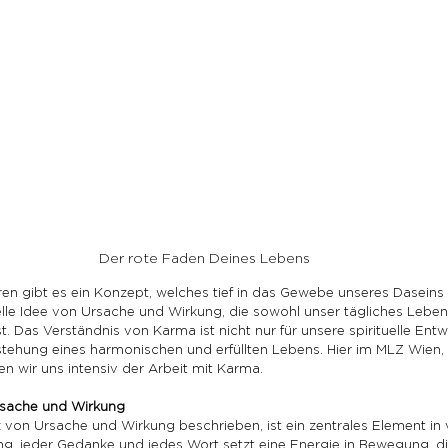
Der rote Faden Deines Lebens
ren gibt es ein Konzept, welches tief in das Gewebe unseres Daseins
selle Idee von Ursache und Wirkung, die sowohl unser tägliches Leben
t. Das Verständnis von Karma ist nicht nur für unsere spirituelle Entw
stehung eines harmonischen und erfüllten Lebens. Hier im MLZ Wien
n wir uns intensiv der Arbeit mit Karma.
rsache und Wirkung
 von Ursache und Wirkung beschrieben, ist ein zentrales Element in vi
ng, jeder Gedanke und jedes Wort setzt eine Energie in Bewegung, di