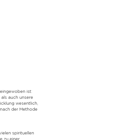
 eingewoben ist: 
 als auch unsere 
icklung wesentlich, 
, nach der Methode 
elen spirituellen 
e zu einer 