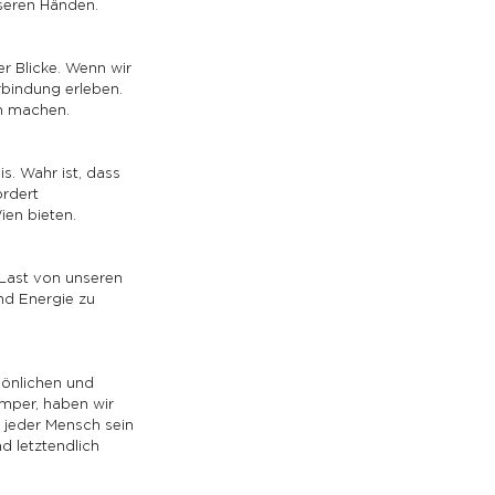
nseren Händen.
r Blicke. Wenn wir 
rbindung erleben. 
m machen.
s. Wahr ist, dass 
rdert 
ien bieten.
 Last von unseren 
nd Energie zu 
sönlichen und 
mper, haben wir 
s jeder Mensch sein 
d letztendlich 