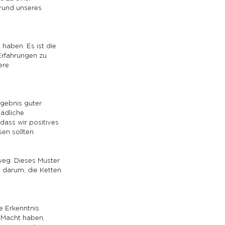
grund unseres 
 haben. Es ist die 
rfahrungen zu 
ere 
gebnis guter 
ädliche 
dass wir positives 
en sollten.
weg. Dieses Muster 
 darum, die Ketten 
e Erkenntnis 
e Macht haben, 