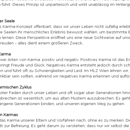
ührt. Dieses Prinzip ist unparteiisch und wirkt unablässig im Hinter
er Seele
as Karma-Konzept offenbart, dass wir unser Leben nicht zufällig erlebt
e Seelen ihr menschliches Erlebnis bewusst wählen, um bestimmte E
lernen. Diese Perspektive eröffnet uns eine neue Sichtweise auf uns
reuden – alles dient einem größeren Zweck.
 Karma
ei Arten von Karma: positiv und negativ. Positives Karma ist das Er
bringt Freude und Glück. Negatives Karma entsteht jedoch durch sch
und führt oft zu Schwierigkeiten und Leid. Im MLZ Wien lehren wir, 
ar sein sollten, während wir negatives Karma erkennen und auflös
armischen Zyklus
 roter Faden durch unser Leben und oft sogar über Generationen hin
brechen ist wesentlich, um aus alten Mustern auszubrechen. Es geht
rgangene Generationen binden, und unseren eigenen Weg zu gehen.
en Karmas
das Karma unserer Eltern und Vorfahren nach, ohne es zu merken. Di
itt zur Befreiung. Es geht darum zu verstehen, dass nur wir selbst di