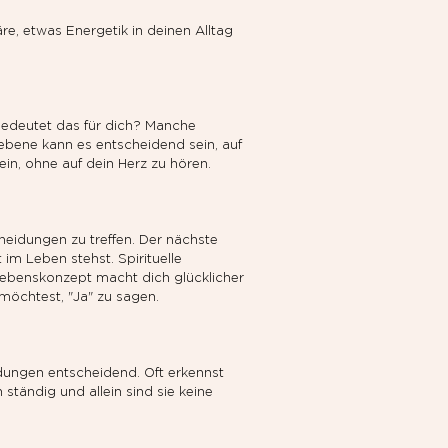
äre, etwas Energetik in deinen Alltag 
bedeutet das für dich? Manche 
ebene kann es entscheidend sein, auf 
in, ohne auf dein Herz zu hören.
heidungen zu treffen. Der nächste 
im Leben stehst. Spirituelle 
ebenskonzept macht dich glücklicher 
 möchtest, "Ja" zu sagen.
dungen entscheidend. Oft erkennst 
tändig und allein sind sie keine 