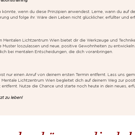
ationstraining
n könnte, wenn du diese Prinzipien anwendest. Lerne, wann du auf d
rung und folge ihr. Wäre dein Leben nicht glücklicher, erfüllter und er
im Mentalen Lichtzentrum Wien bietet dir die Werkzeuge und Techniken
 alte Muster loszulassen und neue, positive Gewohnheiten zu entwickeln
dich bei mentalen Entscheidungen, die dich voranbringen.
ist nur einen Anruf von deinem ersten Termin entfernt. Lass uns gem
as Mentale Lichtzentrum Wien begleitet dich auf deinem Weg zur posi
t entfernt. Nutze die Chance und starte noch heute in dein neues, erfü
tzt zu leben!