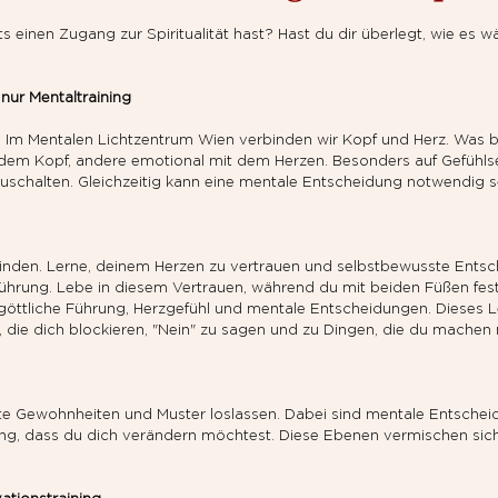
ts einen Zugang zur Spiritualität hast? Hast du dir überlegt, wie es w
nur Mentaltraining
er. Im Mentalen Lichtzentrum Wien verbinden wir Kopf und Herz. Was 
it dem Kopf, andere emotional mit dem Herzen. Besonders auf Gefühls
uschalten. Gleichzeitig kann eine mentale Entscheidung notwendig se
zu finden. Lerne, deinem Herzen zu vertrauen und selbstbewusste Entsc
 Führung. Lebe in diesem Vertrauen, während du mit beiden Füßen fest 
öttliche Führung, Herzgefühl und mentale Entscheidungen. Dieses L
n, die dich blockieren, "Nein" zu sagen und zu Dingen, die du machen
te Gewohnheiten und Muster loslassen. Dabei sind mentale Entschei
g, dass du dich verändern möchtest. Diese Ebenen vermischen sich s