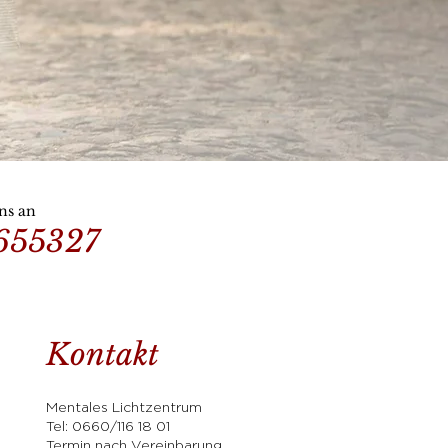
ns an
655327
Kontakt
Mentales Lichtzentrum
Tel:
0660/116 18 01
Termin nach Vereinbarung