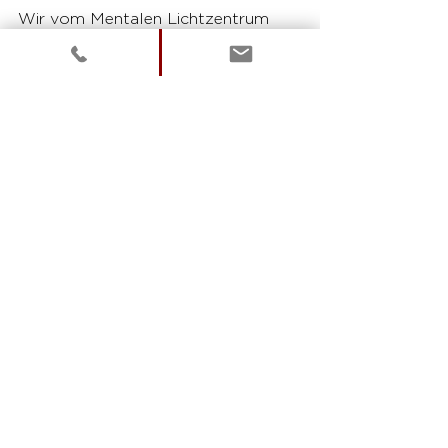
Wir vom Mentalen Lichtzentrum 
Wien sind hier, um dich zu 
unterstützen und dir zu helfen, die 
Veränderungen in deinem Leben zu 
erreichen, die du dir wünschst. Du 
bist nur einen Anruf von einem 
Termin entfernt. Lass uns 
gemeinsam die Reise zu einem 
erfüllteren und glücklicheren Leben 
beginnen.
Alles Liebe 
Dein Werner