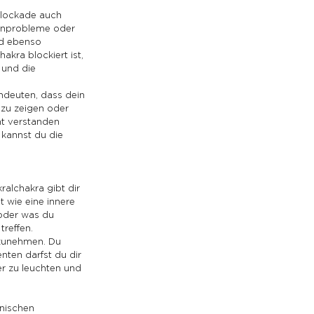
Blockade auch 
enprobleme oder 
nd ebenso 
kra blockiert ist, 
 und die 
ndeuten, dass dein 
 zu zeigen oder 
ht verstanden 
 kannst du die 
ralchakra gibt dir 
 wie eine innere 
 oder was du 
treffen.
nzunehmen. Du 
ten darfst du dir 
r zu leuchten und 
nischen 