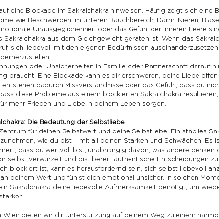
uf eine Blockade im Sakralchakra hinweisen. Häufig zeigt sich eine 
ome wie Beschwerden im unteren Bauchbereich, Darm, Nieren, Blas
otionale Unausgeglichenheit oder das Gefühl der inneren Leere si
 Sakralchakra aus dem Gleichgewicht geraten ist. Wenn das Sakralcha
ruf, sich liebevoll mit den eigenen Bedürfnissen auseinanderzusetzen
derherzustellen.
nungen oder Unsicherheiten in Familie oder Partnerschaft darauf hi
ng braucht. Eine Blockade kann es dir erschweren, deine Liebe offen
 entstehen dadurch Missverständnisse oder das Gefühl, dass du nic
dass diese Probleme aus einem blockierten Sakralchakra resultieren,
ür mehr Frieden und Liebe in deinem Leben sorgen.
lchakra: Die Bedeutung der Selbstliebe
Zentrum für deinen Selbstwert und deine Selbstliebe. Ein stabiles Sak
zunehmen, wie du bist – mit all deinen Stärken und Schwächen. Es ist
rinnert, dass du wertvoll bist, unabhängig davon, was andere denken
n dir selbst verwurzelt und bist bereit, authentische Entscheidungen zu 
 blockiert ist, kann es herausfordernd sein, sich selbst liebevoll a
 an deinem Wert und fühlst dich emotional unsicher. In solchen Momen
n Sakralchakra deine liebevolle Aufmerksamkeit benötigt, um wiede
stärken.
m Wien bieten wir dir Unterstützung auf deinem Weg zu einem harmo