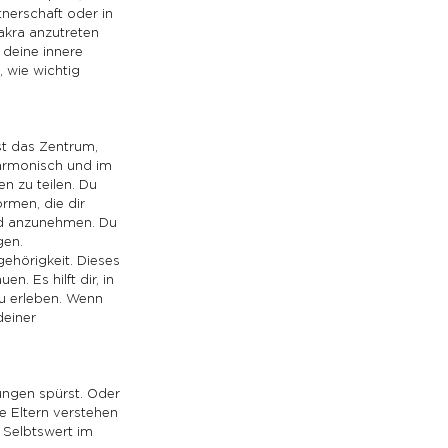
tnerschaft oder in 
akra anzutreten 
deine innere 
 wie wichtig 
st das Zentrum, 
armonisch und im 
en zu teilen. Du 
rmen, die dir 
und anzunehmen. Du 
gen.
hörigkeit. Dieses 
. Es hilft dir, in 
zu erleben. Wenn 
deiner 
ngen spürst. Oder 
ne Eltern verstehen 
 Selbtswert im 