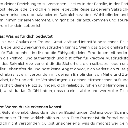
enen deiner Beziehungen zu verstehen – sei es in der Familie, in der Par
bst. Heute lade ich dich ein, eine liebevolle Reise zu deinem Sakralch
 harmonisches und balanciertes Sakralchakra dein Wohlbefinden und 
kann. Nimm dir einen Moment, um ganz bei dir anzukommen und spüre,
um für dein Leben ist.
as: Was es für dich bedeutet
 als das Chakra der Freude, Kreativität und Intimität bezeichnet. Es i
 Liebe und Zuneigung ausdrücken kannst. Wenn das Sakralchakra h
tiefe Zufriedenheit in dir und die Fähigkeit, deine Emotionen mit ander
 als kraftvoll und authentisch und bist offen für kreative Ausdrucksfo
des Sakralchakra verleiht dir die Sicherheit, dich selbst zu lieben 
ller Lebensfreude und hast keine Angst davor, dich verletzlich zu zei
lchakras ist eng verbunden mit deinem Empfinden von Nähe und Zuge
abei, tiefe und erfüllte Verbindungen zu deinen Mitmenschen aufzubauen
rschaft deinen Platz zu finden, dich geliebt zu fühlen und Harmonie 
ßt, wirst du das Gefühl haben, dass du ein stabiler und wertvoller Teil 
ra: Woran du sie erkennen kannst
 Gefühl gehabt, dass du in deinen Beziehungen Distanz oder Spannu
motionaler Ebene wirklich offen zu sein. Dien Partner ist dir fremd, dei
 dich nicht verstanden, du bist unsicher egal was du machst weil dein