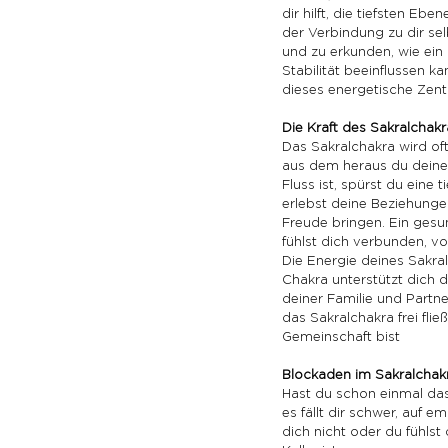
dir hilft, die tiefsten Eb
der Verbindung zu dir sel
und zu erkunden, wie ein
Stabilität beeinflussen 
dieses energetische Zentr
Die Kraft des Sakralchakr
Das Sakralchakra wird oft
aus dem heraus du deine
Fluss ist, spürst du eine 
erlebst deine Beziehungen
Freude bringen. Ein gesun
fühlst dich verbunden, vo
Die Energie deines Sakra
Chakra unterstützt dich d
deiner Familie und Partne
das Sakralchakra frei flie
Gemeinschaft bist
Blockaden im Sakralchak
Hast du schon einmal das
es fällt dir schwer, auf e
dich nicht oder du fühlst