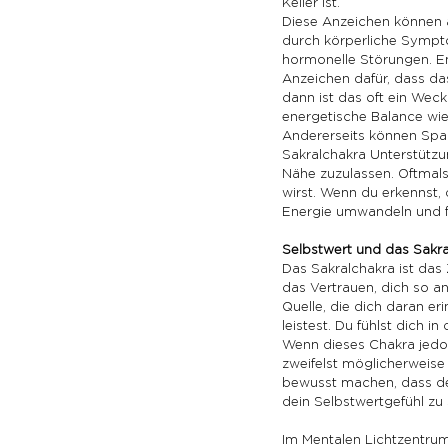
Keller ist.
Diese Anzeichen können a
durch körperliche Sympt
hormonelle Störungen. Em
Anzeichen dafür, dass das
dann ist das oft ein Weck
energetische Balance wie
Andererseits können Span
Sakralchakra Unterstützu
Nähe zuzulassen. Oftmals
wirst. Wenn du erkennst, 
Energie umwandeln und f
Selbstwert und das Sakra
Das Sakralchakra ist das 
das Vertrauen, dich so an
Quelle, die dich daran e
leistest. Du fühlst dich i
Wenn dieses Chakra jedoch
zweifelst möglicherweise
bewusst machen, dass dei
dein Selbstwertgefühl zu 
Im Mentalen Lichtzentru