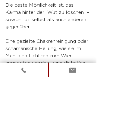
Die beste Möglichkeit ist, das 
Karma hinter der  Wut zu löschen  – 
sowohl dir selbst als auch anderen 
gegenüber.
Eine gezielte Chakrenreinigung oder 
schamanische Heilung, wie sie im 
Mentalen Lichtzentrum Wien 
angeboten werden, kann dir helfen, 
dein Wurzelchakra zu revitalisieren 
und zu harmonisieren und durch die 
Auflösung der Themen dein Chakra 
wieder zu aktivieren, damit es 
wieder von allein in einem 
wunderschönen rot leuchtet.
Wenn du das Gefühl hast, dass dein 
Wurzelchakra mehr Unterstützung 